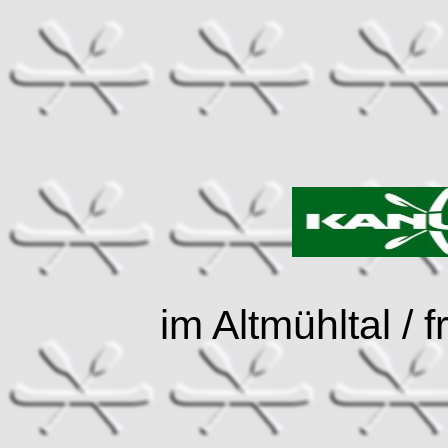
im Altmühltal /