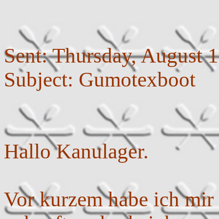
Sent: Thursday, August 
Subject: Gumotexboot
Hallo Kanulager.
Vor kurzem habe ich mir