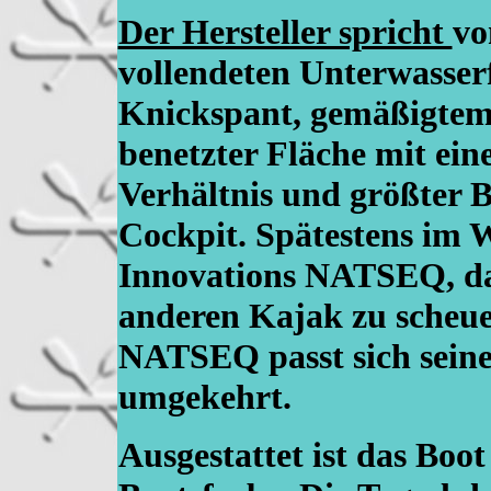
Der Hersteller spricht
vo
vollendeten Unterwasser
Knickspant, gemäßigtem
benetzter Fläche mit ei
Verhältnis und größter B
Cockpit. Spätestens im 
Innovations NATSEQ, das
anderen Kajak zu scheue
NATSEQ passt sich seine
umgekehrt.
Ausgestattet ist das Boo