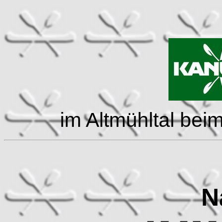
im Altmühltal bei
N