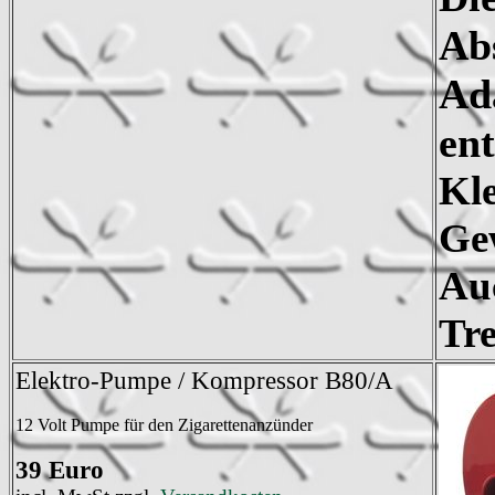
Ab
Ada
ent
Kle
Gew
Au
Tre
Elektro-Pumpe / Kompressor B80/A
12 Volt Pumpe für den Zigarettenanzünder
39 Euro