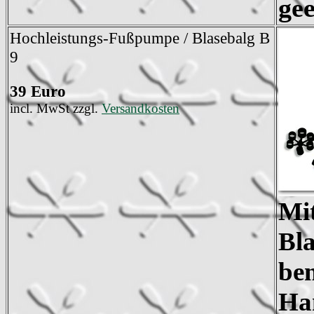
gee
Hochleistungs-Fußpumpe / Blasebalg B
9
39 Euro
incl. MwSt zzgl.
Versandkosten
Mi
Bla
ben
Ha