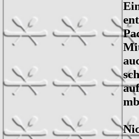
Ein
ent
Pa
Mit
au
sc
au
mba
Ni