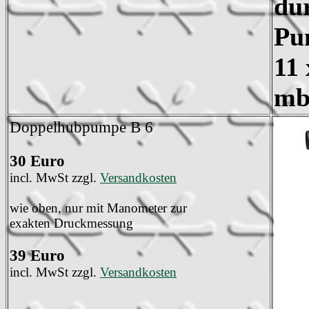
du
Pu
11 
mba
Doppelhubpumpe B 6
30 Euro
incl. MwSt zzgl.
Versandkosten
wie oben, nur mit Manometer zur
exakten Druckmessung
39 Euro
incl. MwSt zzgl.
Versandkosten