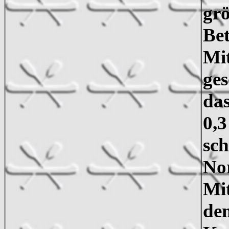
grö
Bet
Mit
ge
da
0,3
sch
No
Mi
dem