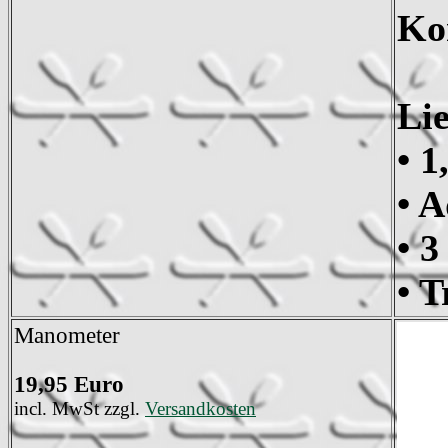
Ko
Li
• 1
• 
• 
• T
Manometer
19,95 Euro
incl. MwSt zzgl.
Versandkosten