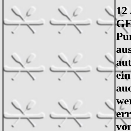
12
GE
Pu
aus
au
ein
au
we
er
vo