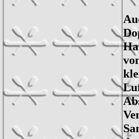
Au
Do
Ha
von
kle
Lu
Ab
Ven
Sa