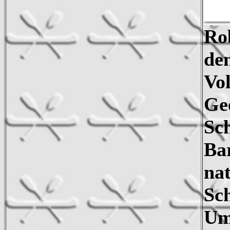
Ro
de
Vol
Gee
Sc
Ba
nat
Sc
Um