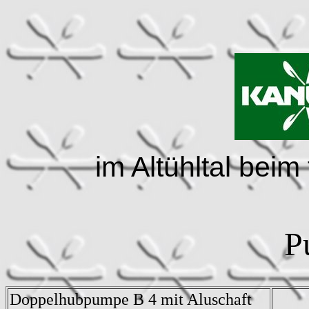
im Altühltal bei
P
Doppelhubpumpe B 4 mit Aluschaft