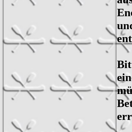
En
un
en
Bit
ei
mü
Bet
err