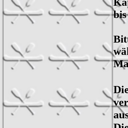
Kap
bis
Bi
wä
Ma
Di
ve
aus
Di