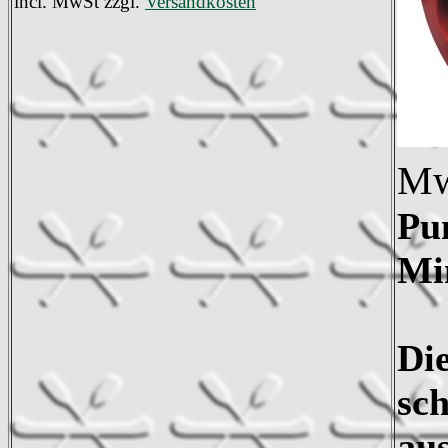
incl. MwSt zzgl.
Versandkosten
Mw
Pu
Mi
Di
sc
aus